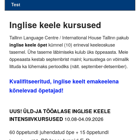
Test
Inglise keele kursused
Tallinn Language Centre / International House Tallinn pakub
kümnel (10) erineval keeleoskuse
inglise keele õpet
tasemel. Ühe taseme läbimiseks kulub üks õppeaasta. Meie
õppeaasta kestab septembrist maini; kursustega on võimalik
liituda ka lühemaks perioodiks (näit. september-detsember).
Kvalifitseeritud, inglise keelt emakeelena
kõnelevad õpetajad!
UUS!
ÜLD-JA TÖÖALASE INGLISE KEELE
INTENSIIVKURSUSED
10.08-04.09.2026
60 õppetundi juhendatud õpe + 15 õppetundi