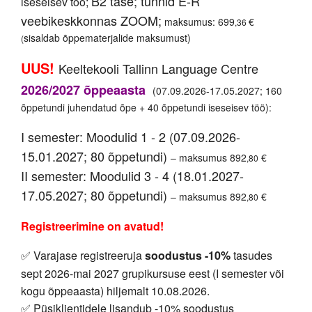
B2 tase; tunnid E-R
iseseisev töö;
veebikeskkonnas ZOOM;
maksumus: 699
€
,36
sisaldab õppematerjalide maksumust)
(
UUS!
Keeltekooli Tallinn Language Centre
2026/2027 õppeaasta
(07.09.2026-17.05.2027; 160
õppetundi juhendatud õpe + 40 õppetundi iseseisev töö):
I semester: Moodulid 1 - 2 (07.09.2026-
15.01.2027; 80 õppetundi)
– maksumus 892
€
,80
II semester: Moodulid 3 - 4 (18.01.2027-
17.05.2027; 80 õppetundi)
– maksumus 892
€
,80
Registreerimine on avatud!
Varajase registreeruja
soodustus -10%
tasudes
✅
sept 2026-mai 2027 grupikursuse eest (I semester või
kogu õppeaasta) hiljemalt 10.08.2026.
Püsiklientidele lisandub -10% soodustus
✅