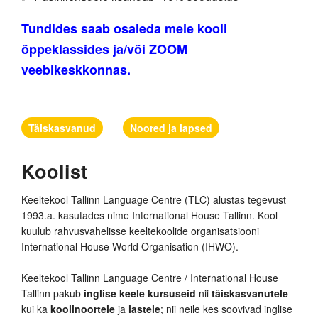
Tundides saab osaleda meie kooli
õppeklassides ja/või ZOOM
veebikeskkonnas.
Täiskasvanud
Noored ja lapsed
Koolist
Keeltekool Tallinn Language Centre (TLC) alustas tegevust
1993.a. kasutades nime International House Tallinn. Kool
kuulub rahvusvahelisse keeltekoolide organisatsiooni
International House World Organisation (IHWO).
Keeltekool Tallinn Language Centre / International House
Tallinn pakub
inglise keele kursuseid
nii
täiskasvanutele
kui ka
koolinoortele
ja
lastele
; nii neile kes soovivad inglise