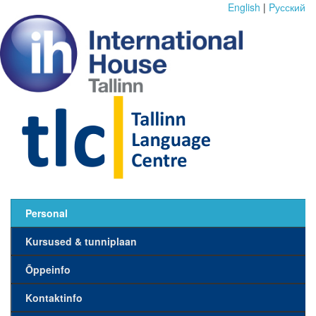
English
|
Pусский
Personal
Kursused & tunniplaan
Õppeinfo
Kontaktinfo