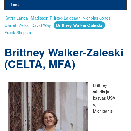
Test
Katrin Langa
Madisson Pillikse-Laidsaar
Nicholas Jones
Garrett Zeiss
David Way
Brittney Walker-Zaleski
Frank Simpson
Brittney Walker-Zaleski
(CELTA, MFA)
Brittney
sündis ja
kasvas USA-
s,
Michiganis.