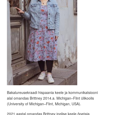
Bakalureusekraadi hispaania keele ja kommunikatsiooni
alal omandas Brittney 2014.a. Michigan–Flint ülikoolis
(University of Michigan–Flint, Michigan, USA).
2021 aastal omandas Brittney inglise keele õpetaja