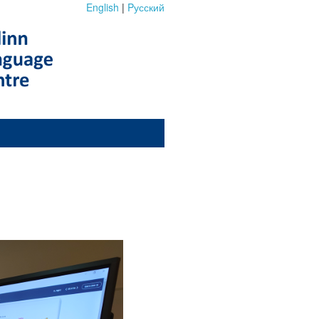
English
|
Pусский