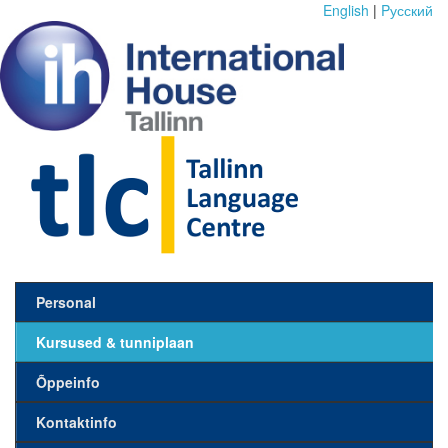
English
|
Pусский
Personal
Kursused & tunniplaan
Õppeinfo
Kontaktinfo