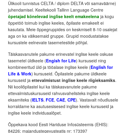
Ülikooli tunnistus CELTA / diplom DELTA või samaväärne)
juhendamisel. Keeltekooli Tallinn Language Centre
õpetajad kõnelevad inglise keelt emakeelena
ja kogu
õppetöö toimub inglise keeles, õpilaste emakeelt ei
kasutata. Meie õppegruppides on keskmiselt 8-10 osalejat
aga on ka väiksemaid gruppe. Grupid moodustatakse
kursustele eelnevate tasemetestide põhjal.
Täiskasvanutele pakume erinevatel inglise keele oskuse
tasemetel üldkeele (
Engish for Life
) kursuseid ning
kombineeritud üld-ja tööalase inglise keele (
English for
Life & Work
) kursuseid. Õpilastele pakume üldkeele
kursuseid ja
ettevalmistust inglise keele riigieksamiks
.
Nii kooliõpilastel kui ka täiskasvanutele pakume
ettevalmistuskursuseid rahvusvahelisteks inglise keele
eksamiteks (
IELTS
,
FCE
,
CAE
,
CPE
). Vastavalt nõudlusele
korraldame ka asutusesisesed inglise keele kursuseid ja
inglise keele individuaalõpet.
Õppekava kood Eesti Hariduse Infosüsteemis (EHIS):
84226; majandustegevusteatis nr: 173397