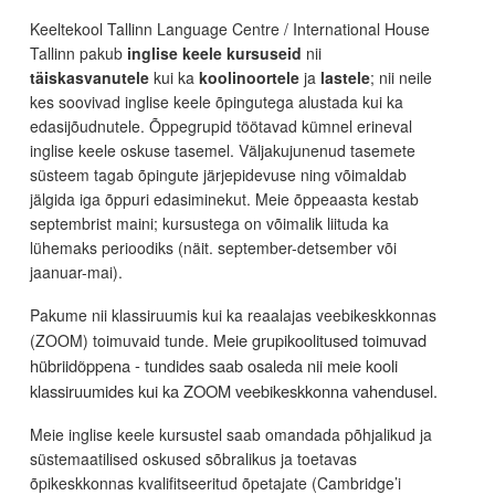
Keeltekool Tallinn Language Centre / International House
Tallinn pakub
inglise keele kursuseid
nii
täiskasvanutele
kui ka
koolinoortele
ja
lastele
; nii neile
kes soovivad inglise keele õpingutega alustada kui ka
edasijõudnutele. Õppegrupid töötavad kümnel erineval
inglise keele oskuse tasemel. Väljakujunenud tasemete
süsteem tagab õpingute järjepidevuse ning võimaldab
jälgida iga õppuri edasiminekut. Meie õppeaasta kestab
septembrist maini; kursustega on võimalik liituda ka
lühemaks perioodiks (näit. september-detsember või
jaanuar-mai).
Pakume nii klassiruumis kui ka reaalajas veebikeskkonnas
eie grupikoolitused toimuvad
(ZOOM) toimuvaid tunde. M
hübriidõppena - tundides saab osaleda nii meie kooli
klassiruumides kui ka ZOOM veebikeskkonna vahendusel.
Meie inglise keele kursustel saab omandada põhjalikud ja
süstemaatilised oskused sõbralikus ja toetavas
õpikeskkonnas kvalifitseeritud õpetajate (Cambridge’i