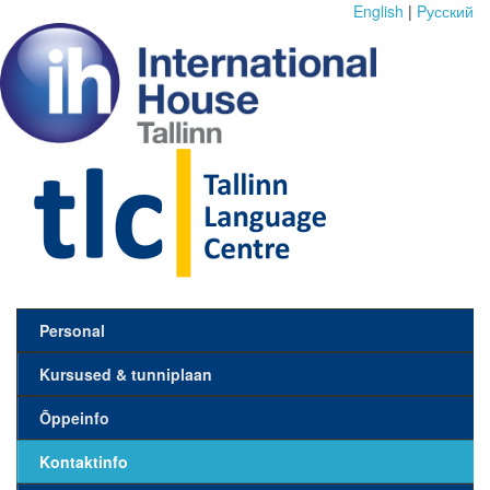
English
|
Pусский
Personal
Kursused & tunniplaan
Õppeinfo
Kontaktinfo