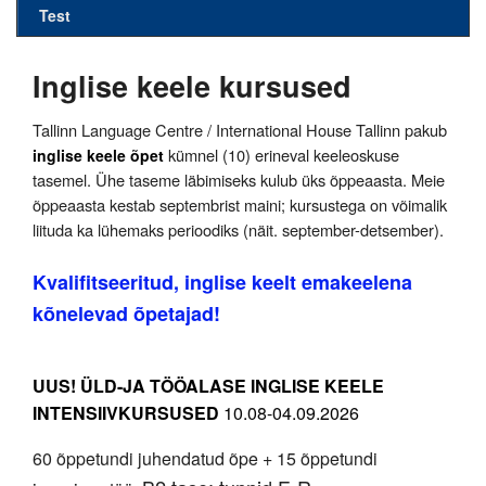
Test
Inglise keele kursused
Tallinn Language Centre / International House Tallinn pakub
kümnel (10) erineval keeleoskuse
inglise keele õpet
tasemel. Ühe taseme läbimiseks kulub üks õppeaasta. Meie
õppeaasta kestab septembrist maini; kursustega on võimalik
liituda ka lühemaks perioodiks (näit. september-detsember).
Kvalifitseeritud, inglise keelt emakeelena
kõnelevad õpetajad!
UUS!
ÜLD-JA TÖÖALASE INGLISE KEELE
INTENSIIVKURSUSED
10.08-04.09.2026
60 õppetundi juhendatud õpe + 15 õppetundi