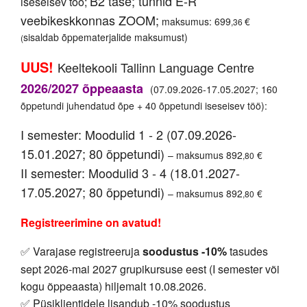
B2 tase; tunnid E-R
iseseisev töö;
veebikeskkonnas ZOOM;
maksumus: 699
€
,36
sisaldab õppematerjalide maksumust)
(
UUS!
Keeltekooli Tallinn Language Centre
2026/2027 õppeaasta
(07.09.2026-17.05.2027; 160
õppetundi juhendatud õpe + 40 õppetundi iseseisev töö):
I semester: Moodulid 1 - 2 (07.09.2026-
15.01.2027; 80 õppetundi)
– maksumus 892
€
,80
II semester: Moodulid 3 - 4 (18.01.2027-
17.05.2027; 80 õppetundi)
– maksumus 892
€
,80
Registreerimine on avatud!
Varajase registreeruja
soodustus -10%
tasudes
✅
sept 2026-mai 2027 grupikursuse eest (I semester või
kogu õppeaasta) hiljemalt 10.08.2026.
Püsiklientidele lisandub -10% soodustus
✅