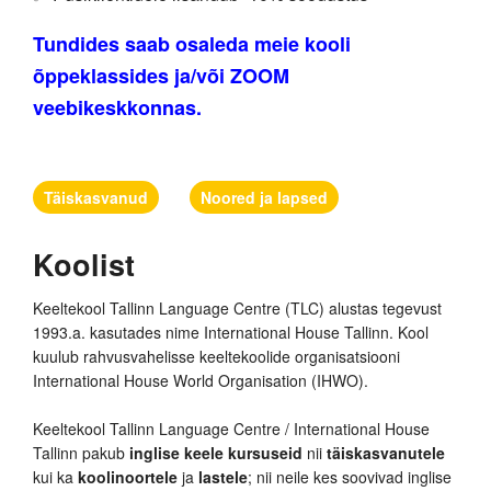
Tundides saab osaleda meie kooli
õppeklassides ja/või ZOOM
veebikeskkonnas.
Täiskasvanud
Noored ja lapsed
Koolist
Keeltekool Tallinn Language Centre (TLC) alustas tegevust
1993.a. kasutades nime International House Tallinn. Kool
kuulub rahvusvahelisse keeltekoolide organisatsiooni
International House World Organisation (IHWO).
Keeltekool Tallinn Language Centre / International House
Tallinn pakub
inglise keele kursuseid
nii
täiskasvanutele
kui ka
koolinoortele
ja
lastele
; nii neile kes soovivad inglise