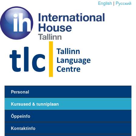
English
|
Pусский
Personal
Kursused & tunniplaan
Õppeinfo
Kontaktinfo