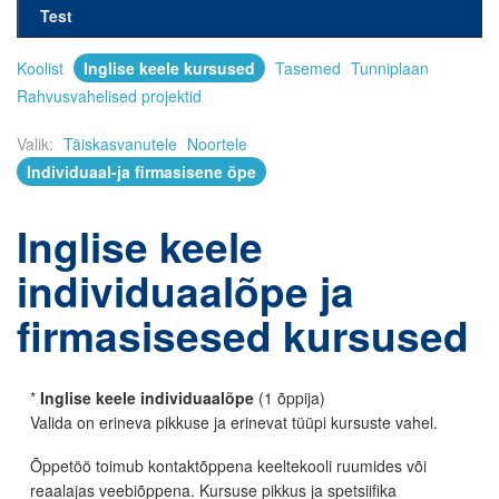
Test
Koolist
Inglise keele kursused
Tasemed
Tunniplaan
Rahvusvahelised projektid
Valik:
Täiskasvanutele
Noortele
Individuaal-ja firmasisene õpe
Inglise keele
individuaalõpe ja
firmasisesed kursused
*
Inglise keele individuaalõpe
(1 õppija)
Valida on erineva pikkuse ja erinevat tüüpi kursuste vahel.
Õppetöö toimub kontaktõppena keeltekooli ruumides või
reaalajas veebiõppena. Kursuse pikkus ja spetsiifika