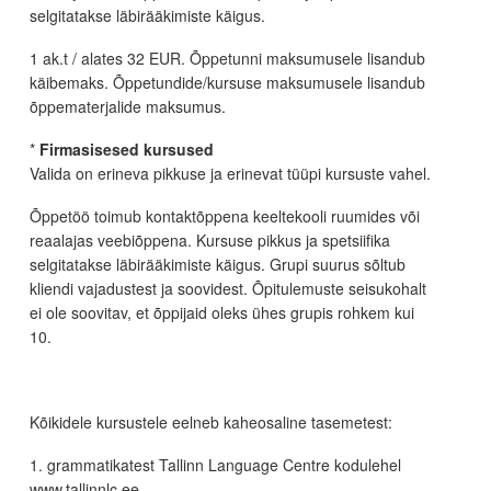
selgitatakse läbirääkimiste käigus.
1 ak.t / alates 32 EUR. Õppetunni maksumusele lisandub
käibemaks. Õppetundide/kursuse maksumusele lisandub
õppematerjalide maksumus.
*
Firmasisesed kursused
Valida on erineva pikkuse ja erinevat tüüpi kursuste vahel.
Õppetöö toimub kontaktõppena keeltekooli ruumides või
reaalajas veebiõppena. Kursuse pikkus ja spetsiifika
selgitatakse läbirääkimiste käigus. Grupi suurus sõltub
kliendi vajadustest ja soovidest. Õpitulemuste seisukohalt
ei ole soovitav, et õppijaid oleks ühes grupis rohkem kui
10.
Kõikidele kursustele eelneb kaheosaline tasemetest:
1. grammatikatest Tallinn Language Centre kodulehel
www.tallinnlc.ee